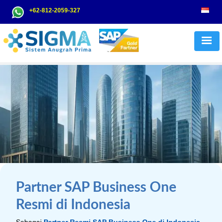
Skip
Search
+62-812-2059-327
to
for:
content
Partner SAP Business One
Resmi di Indonesia
Sebagai
Partner Resmi
SAP Business One di Indonesia
,