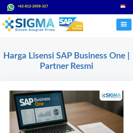
Skip
Search
+62-812-2059-327
to
for:
content
Harga Lisensi SAP Business One |
Partner Resmi